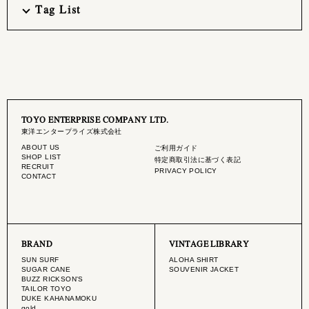
Tag List
TOYO ENTERPRISE COMPANY LTD.
東洋エンタープライズ株式会社
ABOUT US
ご利用ガイド
SHOP LIST
特定商取引法に基づく表記
RECRUIT
PRIVACY POLICY
CONTACT
BRAND
VINTAGE LIBRARY
SUN SURF
ALOHA SHIRT
SUGAR CANE
SOUVENIR JACKET
BUZZ RICKSON'S
TAILOR TOYO
DUKE KAHANAMOKU
gold