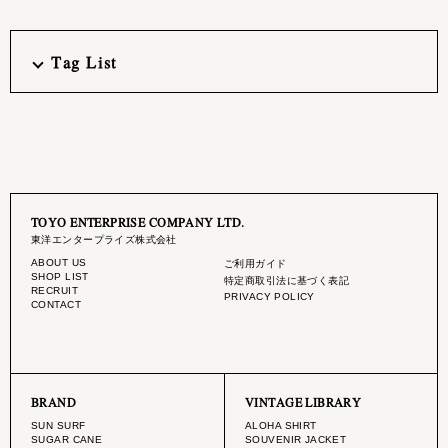
Tag List
TOYO ENTERPRISE COMPANY LTD.
東洋エンタープライズ株式会社
ABOUT US
ご利用ガイド
SHOP LIST
特定商取引法に基づく表記
RECRUIT
PRIVACY POLICY
CONTACT
BRAND
VINTAGE LIBRARY
SUN SURF
ALOHA SHIRT
SUGAR CANE
SOUVENIR JACKET