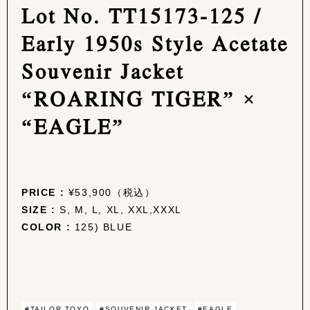
Lot No. TT15173-125 /
Early 1950s Style Acetate
Souvenir Jacket
“ROARING TIGER” ×
“EAGLE”
PRICE :
¥53,900（税込）
SIZE :
S, M, L, XL, XXL,XXXL
COLOR :
125) BLUE
#TAILOR TOYO
#SOUVENIR JACKET
#EAGLE