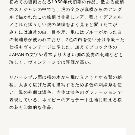
初めての復刻となる1950年代初期の作品。数ある虎柄
のスカジャンの中でも、虎の全身が真横からのアング
ルで描かれたこの絵柄は非常にレア。程よくデフォル
メされた猛々しい虎の刺繍をよく見ると鬣（たてが
み）には通常の白、目や牙、爪にはブルーがかった白
の刺繍糸が使われており、2色の白を使い分ける凝った
仕様もヴィンテージに準じた。加えてブロック体の
JAPANの文字や通常より大きい胸の鷲虎の刺繍なども
珍しく、ヴィンテージでは評価が高い。
リバーシブル面は桜の木から飛び立とうとする鷲の絵
柄。大きく広げた翼を描写するため多色の刺繍糸を使
い、翼の外側は濃色、内側は淡色のグラデーションで
表現している。ネイビーのアセテート生地に映える桜
の花も印象的な作品。