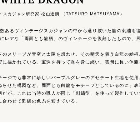
スカジャン研究家 松山達朗 （TATSURO MATSUYAMA）
み、数あるヴィンテージスカジャンの中から選り抜いた龍の刺繍を
非常にレアな「両面とも龍柄」のヴィンテージを復刻したもので、
ドのスリーブが青空と太陽を想わせ、その晴天を舞う白龍の絵柄
密に描かれている。宝珠を持って炎を身に纏い、雲間に長い体躯
テージでも非常に珍しいパープルグレーのアセテート生地を使用
ねらせた構図など、両面とも白龍をモチーフとしているのに、表
柄だが、これは当時の職人が同じ「刺繍型」を使って製作してい
に合わせて刺繍の色糸を変えている。