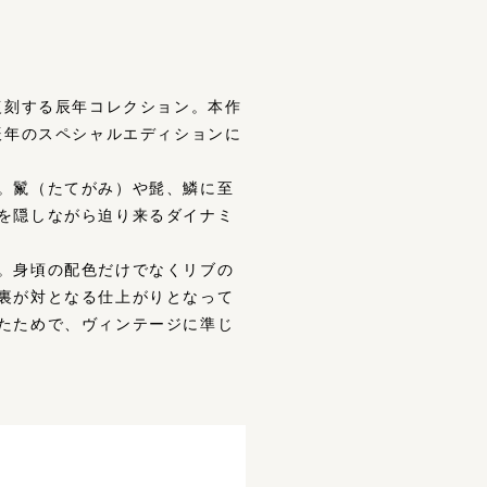
復刻する辰年コレクション。本作
辰年のスペシャルエディションに
。鬣（たてがみ）や髭、鱗に至
を隠しながら迫り来るダイナミ
。身頃の配色だけでなくリブの
裏が対となる仕上がりとなって
たためで、ヴィンテージに準じ