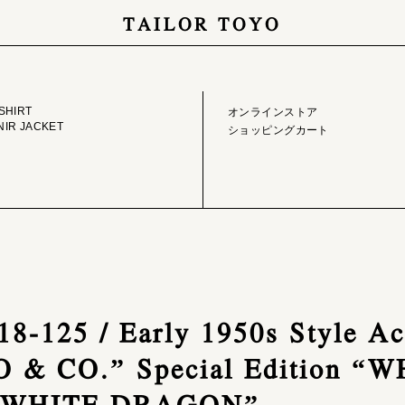
TAILOR TOYO
GE LIBRARY
ONLINE STORE
SHIRT
オンラインストア
IR JACKET
ショッピングカート
8-125 / Early 1950s Style Ac
 & CO.” Special Edition “
“WHITE DRAGON”