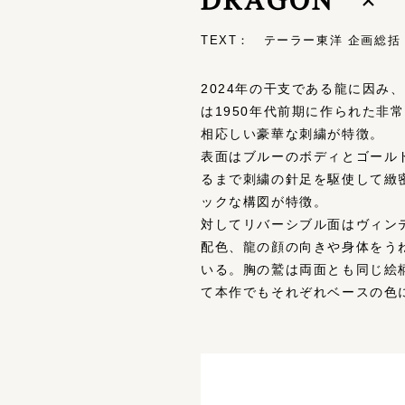
TEXT： テーラー東洋 企画総括・
2024年の干支である龍に因
は1950年代前期に作られた
相応しい豪華な刺繍が特徴。
表面はブルーのボディとゴール
るまで刺繍の針足を駆使して緻
ックな構図が特徴。
対してリバーシブル面はヴィン
配色、龍の顔の向きや身体をう
いる。胸の鷲は両面とも同じ絵
て本作でもそれぞれベースの色