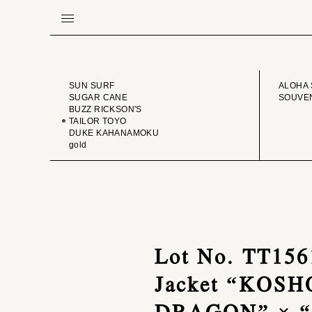
BRAND
VINTA
SUN SURF
ALOHA 
SUGAR CANE
SOUVEN
BUZZ RICKSON'S
TAILOR TOYO
DUKE KAHANAMOKU
gold
Lot No. TT1561
Jacket “KOSHO
DRAGON” × 