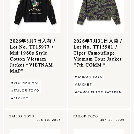
2026年8月7日入荷 /
2026年7月31日入荷 /
Lot No. TT15977 /
Lot No. TT15981 /
Mid 1960s Style
Tiger Camouflage
Cotton Vietnam
Vietnam Tour Jacket
Jacket “VIETNAM
“7th COMM.”
MAP”
#TAILOR TOYO
#VIETNAM MAP
#JACKET
#TAILOR TOYO
#CAMOUFLAGE PATTERN
#JACKET
TAILOR TOYO
TAILOR TOYO
Jun 10, 2026
Jun 10, 2026