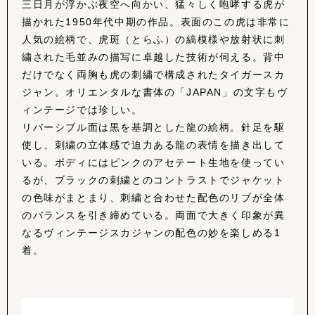
三日月が浮かぶ夜空へ向かい、猛々しく咆哮する虎が
描かれた1950年代中期の作品。表面のこの虎は非常に
人気の絵柄で、虎斑（とらふ）の縞模様や放射状に刺
繍された毛並みの描写に卓越した技術が伺える。背中
だけでなく両胸も虎の刺繍で構成されたタイガースカ
ジャン。オリエンタルな書体の「JAPAN」の文字もヴ
ィンテージでは珍しい。
リバーシブル面は黒を基調とした龍の絵柄。針足を駆
使し、刺繍の立体感で迫力ある龍の表情を描き出して
いる。ボディにはピンクのアセテート生地を使ってい
るが、ブラックの刺繍とのコントラストでジャケット
の色味がまとまり、刺繍と合わせた配色のリブが全体
のバランスを引き締めている。両面で大きく印象が異
なるヴィンテージスカジャンの配色の妙を楽しめる1
着。