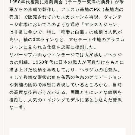
1950年代後期に港商商会（テーラー東洋の前身）が米
軍からの依頼で製作し、アラスカ基地のPX（基地内の
売店）で販売されていたスカジャンを再現。ヴィンテ
ージ市場においてこのような通称「アラスカジャン」
は非常に希少で、特に「稲妻と白熊」の絵柄は人気が
高い。袖の3本ラインなど、アセテート生地のアラスカ
ジャンに見られる仕様を忠実に復刻した。
リバーシブル面もヴィンテージでは大変珍しいヘラジ
カの刺繍。1950年代に日本の職人が写真だけをもとに
描き上げた絵柄を再現しており、ヘラジカの毛並み、
そして複雑な形状の角を茶系の色糸のグラデーション
や刺繍の陰影で緻密に表現しているところから、当時
の高度な技術がうかがえる。両面ともにレアな絵柄を
復刻し、人気のエイジングモデルに落とし込んだ贅沢
な一着。