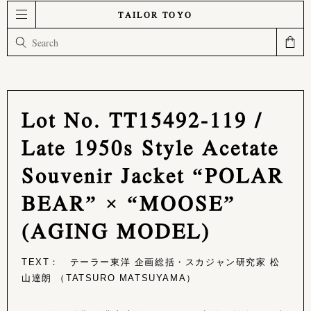
TAILOR TOYO
Lot No. TT15492-119 /
Late 1950s Style Acetate
Souvenir Jacket “POLAR
BEAR” × “MOOSE”
(AGING MODEL)
TEXT： テーラー東洋 企画総括・スカジャン研究家 松
山達朗 （TATSURO MATSUYAMA）