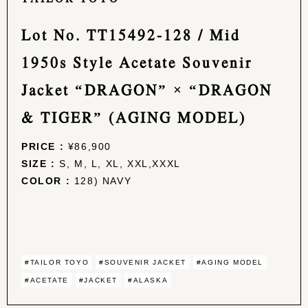
Lot No. TT15492-128 / Mid
1950s Style Acetate Souvenir
Jacket “DRAGON” × “DRAGON
& TIGER” (AGING MODEL)
PRICE :
¥86,900
SIZE :
S, M, L, XL, XXL,XXXL
COLOR :
128) NAVY
#TAILOR TOYO
#SOUVENIR JACKET
#AGING MODEL
#ACETATE
#JACKET
#ALASKA