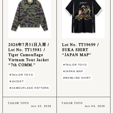
2026年7月31日入荷 /
Lot No. TT39699 /
Lot No. TT15981 /
SUKA SHIRT
Tiger Camouflage
“JAPAN MAP”
Vietnam Tour Jacket
“7th COMM.”
#TAILOR TOYO
#JAPAN MAP
#TAILOR TOYO
#BOWLING SHIRT
#JACKET
#CAMOUFLAGE PATTERN
TAILOR TOYO
TAILOR TOYO
Jun 10, 2026
Jun 03, 2026