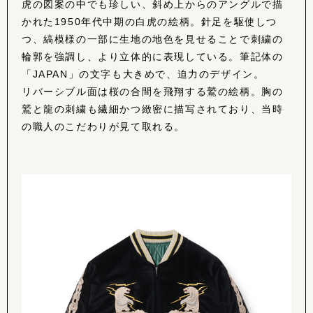
虎の図案の中でも珍しい、斜め上からのアングルで描
かれた1950年代中期の白虎の絵柄。針足を駆使しつ
つ、縞模様の一部に生地の地色を見せることで刺繍の
輪郭を強調し、より立体的に表現している。筆記体の
「JAPAN」の文字も大きめで、迫力のデザイン。
リバーシブル面は桜の合間を飛翔する鷲の絵柄。胸の
鷲と龍の刺繍も繊細かつ緻密に描写されており、当時
の職人のこだわりが見て取れる。