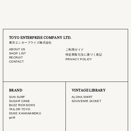
TOYO ENTERPRISE COMPANY LTD.
東洋エンタープライズ株式会社
ABOUT US
ご利用ガイド
SHOP LIST
特定商取引法に基づく表記
RECRUIT
PRIVACY POLICY
CONTACT
BRAND
VINTAGE LIBRARY
SUN SURF
ALOHA SHIRT
SUGAR CANE
SOUVENIR JACKET
BUZZ RICKSON'S
TAILOR TOYO
DUKE KAHANAMOKU
gold