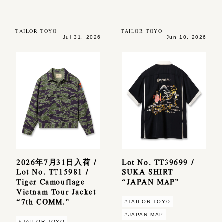
TAILOR TOYO
TAILOR TOYO
Jul 31, 2026
Jun 10, 2026
2026年7月31日入荷 /
Lot No. TT39699 /
Lot No. TT15981 /
SUKA SHIRT
Tiger Camouflage
“JAPAN MAP”
Vietnam Tour Jacket
“7th COMM.”
#TAILOR TOYO
#JAPAN MAP
#TAILOR TOYO