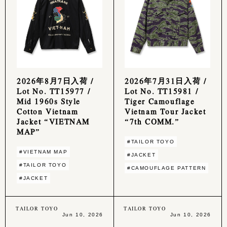
2026年8月7日入荷 /
2026年7月31日入荷 /
Lot No. TT15977 /
Lot No. TT15981 /
Mid 1960s Style
Tiger Camouflage
Cotton Vietnam
Vietnam Tour Jacket
Jacket “VIETNAM
“7th COMM.”
MAP”
#TAILOR TOYO
#VIETNAM MAP
#JACKET
#TAILOR TOYO
#CAMOUFLAGE PATTERN
#JACKET
TAILOR TOYO
TAILOR TOYO
Jun 10, 2026
Jun 10, 2026