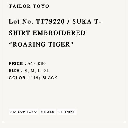
TAILOR TOYO
Lot No. TT79220 / SUKA T-
SHIRT EMBROIDERED
“ROARING TIGER”
PRICE :
¥14,080
SIZE :
S, M, L, XL
COLOR :
119) BLACK
#TAILOR TOYO
#TIGER
#T-SHIRT